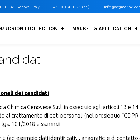
1 ‎| 16161 Genova | Italy
+39 010 461371 (r.a.)
info@acgmarine.co
ORROSION PROTECTION
MARKET & APPLICATION
andidati
onali dei candidati
a Chimica Genovese S.r.l. in ossequio agli articoli 13 e 
o al trattamento di dati personali (nel prosieguo “GDPR”
lgs. 101/2018 e ss.mm.ii.
iti (ad esempio dati identificativi, anagrafici e di contatto