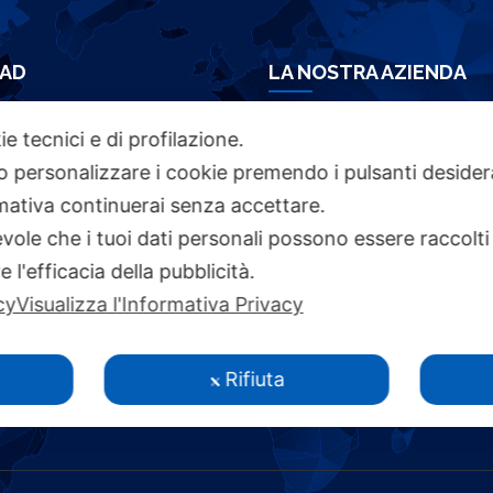
AD
LA NOSTRA AZIENDA
ie tecnici e di profilazione.
HURE
Azienda Chimica Genovese srl ‎
 o personalizzare i cookie premendo i pulsanti desider
Piazza Fulcieri Paolucci De Calboli, 1 ‎
ativa continuerai senza accettare.
16161 Genova - Italy ‎
I
ole che i tuoi dati personali possono essere raccolti 
P.IVA IT00285630109
 l'efficacia della pubblicità.
NOI
cy
Visualizza l'Informativa Privacy
 ACCESSIBILITÀ
Y
Rifiuta
CY