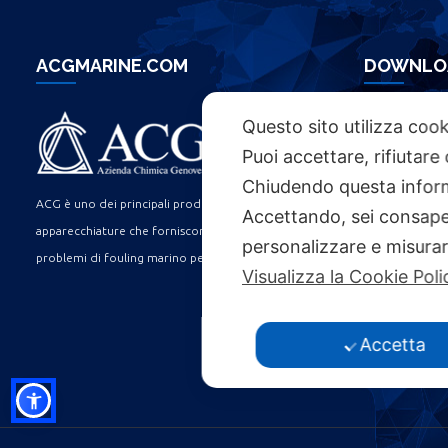
ACGMARINE.COM
DOWNLO
Questo sito utilizza cook
ACG BROC
Puoi accettare, rifiutare
Chiudendo questa inform
LINK UTIL
ACG è uno dei principali produttori mondiali di
Accettando, sei consapev
apparecchiature che forniscono soluzioni ai
personalizzare e misurare
problemi di fouling marino per l’industria navale.
LAVORA CON 
Visualizza la Cookie Poli
DICHIARAZIONE
COOKIE POLIC
Accetta
PRIVACY POLI