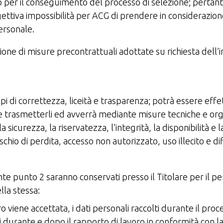
io per il conseguimento del processo di selezione; pertanto
tiva impossibilità per ACG di prendere in considerazion
ersonale.
one di misure precontrattuali adottate su richiesta dell’in
cipi di correttezza, liceità e trasparenza; potrà essere ef
 e trasmetterli ed avverrà mediante misure tecniche e or
 sicurezza, la riservatezza, l’integrità, la disponibilità e l
ischio di perdita, accesso non autorizzato, uso illecito e di
cedente punto 2 saranno conservati presso il Titolare per i
lla stessa:
ro viene accettata, i dati personali raccolti durante il pro
durante e dopo il rapporto di lavoro in conformità con la 