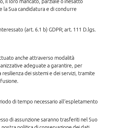
, il loro mancato, parziale o inesatto
e la Sua candidatura e di condurre
teressato (art. 6.1 b) GDPR; art. 111 D.lgs.
fettuato anche attraverso modalità
ganizzative adeguate a garantire, per
a resilienza dei sistemi e dei servizi, tramite
ffusione.
l periodo di tempo necessario all’espletamento
cesso di assunzione saranno trasferiti nel Suo
nostra politica di conservazione dei dati.