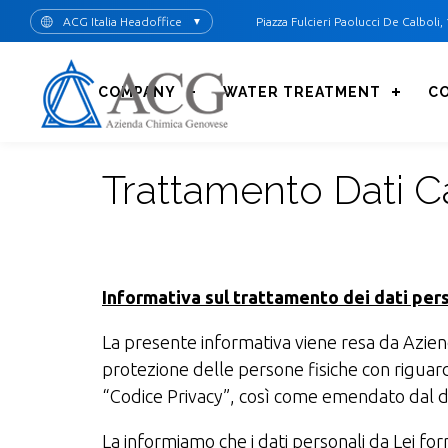
Skip
ACG Italia Headoffice
Piazza Fulcieri Paolucci De Calboli, 
▼
to
main
content
COMPANY
WATER TREATMENT
C
Trattamento Dati C
Informativa sul trattamento dei dati pers
La presente informativa viene resa da Aziend
protezione delle persone fisiche con riguard
“Codice Privacy”, così come emendato dal d.
La informiamo che i dati personali da Lei forn