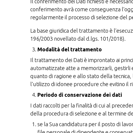
Il conferimento dei Dati richiesti è necessar
conferimento avrà come conseguenza l’ogget
regolarmente il processo di selezione del p
La base giuridica del trattamento è l’esecuzi
196/2003 novellato dal d.lgs. 101/2018).
Modalità del trattamento
Il trattamento dei Dati è improntato ai prin
automatizzate atte a memorizzarli, gestirli
quanto di ragione e allo stato della tecnica, la
l’utilizzo di idonee procedure che evitino il r
Periodo di conservazione dei dati
I dati raccolti per la finalità di cui al pre
della procedura di selezione e al termine de
se la Sua candidatura per il posto di lavo
file personale di dipendente e conservati 